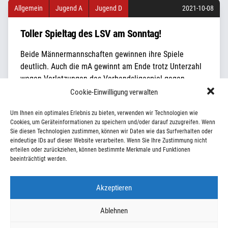
Allgemein
Jugend A
Jugend D
2021-10-08
Toller Spieltag des LSV am Sonntag!
Beide Männermannschaften gewinnen ihre Spiele
deutlich. Auch die mA gewinnt am Ende trotz Unterzahl
wegen Verletzungen das Verbandsligaspiel gegen
Neukölln sicher. Große Freude machte den vielen LSV
Cookie-Einwilligung verwalten
Fans, begleitet von den Männerspielern, das erste
Um Ihnen ein optimales Erlebnis zu bieten, verwenden wir Technologien wie
Saisonspiel der D-Jugend gegen Narva II.Manndeckung
Cookies, um Geräteinformationen zu speichern und/oder darauf zuzugreifen. Wenn
und Zwei-Liniendeckung klappten super, sodass hoch mit
Sie diesen Technologien zustimmen, können wir Daten wie das Surfverhalten oder
36:19 Toren gewonnen werden konnte. Ein ganzer toller
eindeutige IDs auf dieser Website verarbeiten. Wenn Sie Ihre Zustimmung nicht
erteilen oder zurückziehen, können bestimmte Merkmale und Funktionen
[…]
beeinträchtigt werden.
Akzeptieren
Ablehnen
©2026 Lichtenrader SV