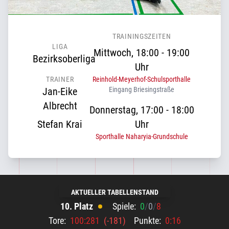
TRAININGSZEITEN
LIGA
Mittwoch, 18:00 - 19:00
Bezirksoberliga
Uhr
TRAINER
Reinhold-Meyerhof-Schulsporthalle
Jan-Eike
Eingang Briesingstraße
Albrecht
Donnerstag, 17:00 - 18:00
Stefan Krai
Uhr
Sporthalle Naharyia-Grundschule
AKTUELLER TABELLENSTAND
10. Platz
Spiele:
0
/
0
/
8
Tore:
100:281
(-181)
Punkte:
0:16