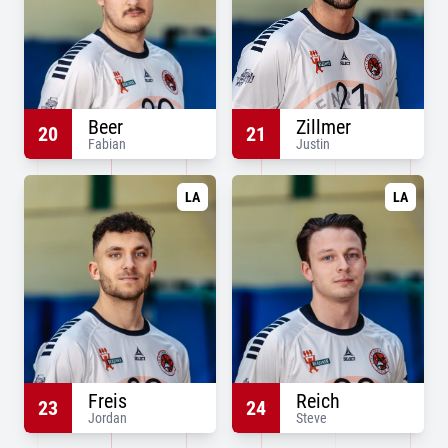
Beer
Zillmer
20
21
Fabian
Justin
LA
LA
Freis
Reich
23
24
Jordan
Steve