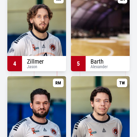
Zillmer
Barth
4
5
Jason
Alexander
RM
TW