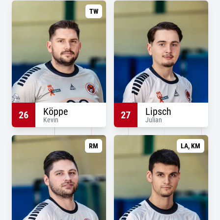
TW
Köppe
Lipsch
26
27
Kevin
Julian
RM
LA, KM