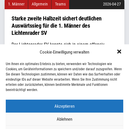
1. Männer
Allgemein
Teams
2026-04-27
Starke zweite Halbzeit sichert deutlichen
Auswärtssieg für die 1. Männer des
Lichtenrader SV
Der Lichtenrader SV konnte sich in einem offensiv
geprägten Auswärtsspiel beim VfV Spandau am Ende
Cookie-Einwilligung verwalten
deutlich mit 51:39 durchsetzen, musste dafür jedoch
Um Ihnen ein optimales Erlebnis zu bieten, verwenden wir Technologien wie
insbesondere in der ersten Halbzeit noch einige Defizite
Cookies, um Geräteinformationen zu speichern und/oder darauf zuzugreifen. Wenn
in der Defensive in Kauf nehmen. Von Beginn an
Sie diesen Technologien zustimmen, können wir Daten wie das Surfverhalten oder
entwickelte sich eine temporeiche Partie, in der die
eindeutige IDs auf dieser Website verarbeiten. Wenn Sie Ihre Zustimmung nicht
erteilen oder zurückziehen, können bestimmte Merkmale und Funktionen
Gäste schnell ihren Rhythmus im Angriff fanden und […]
beeinträchtigt werden.
Akzeptieren
Ablehnen
©2026 Lichtenrader SV