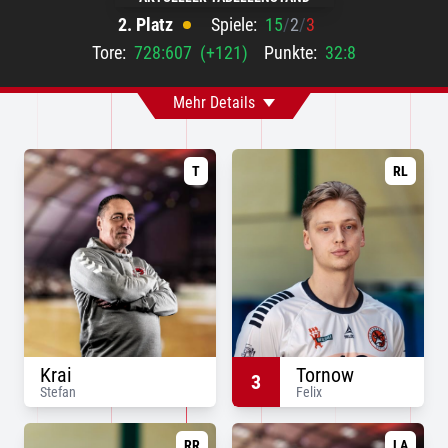
2. Platz
Spiele:
15
/
2
/
3
Tore:
728:607
(+121)
Punkte:
32:8
Mehr Details
T
RL
Krai
Tornow
3
Stefan
Felix
RR
LA