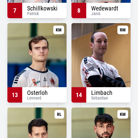
Schillkowski
Wedewardt
7
8
Patrick
Janis
KM
RM
Osterloh
Limbach
13
14
Lennard
Sebastian
RL
KM