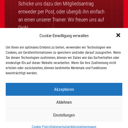
Schicke uns dazu den Mitgliedsantrag
entweder per Post, oder übergib ihn einfach
an einen unserer Trainer. Wir freuen uns auf
Dich!
Cookie-Einwilligung verwalten
Um Ihnen ein optimales Erlebnis zu bieten, verwenden wir Technologien wie
Mitglied werden
Cookies, um Geräteinformationen zu speichern und/oder darauf zuzugreifen. Wenn
Sie diesen Technologien zustimmen, können wir Daten wie das Surfverhalten oder
eindeutige IDs auf dieser Website verarbeiten. Wenn Sie Ihre Zustimmung nicht
erteilen oder zurückziehen, können bestimmte Merkmale und Funktionen
Vereinssatzung
Beitragsordnung
beeinträchtigt werden.
Akzeptieren
Ablehnen
©2026 Lichtenrader SV
Einstellungen
Impressum
Datenschutz
Kontakt
Cookie Policy
Datenschutzerklärung
Impressum