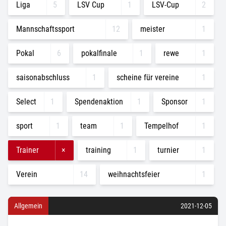
Liga
5
LSV Cup
1
LSV-Cup
2
Mannschaftssport
12
meister
1
Pokal
6
pokalfinale
1
rewe
1
saisonabschluss
1
scheine für vereine
1
Select
1
Spendenaktion
1
Sponsor
1
sport
1
team
1
Tempelhof
1
Trainer
×
training
1
turnier
1
Verein
14
weihnachtsfeier
1
Allgemein
2021-12-05