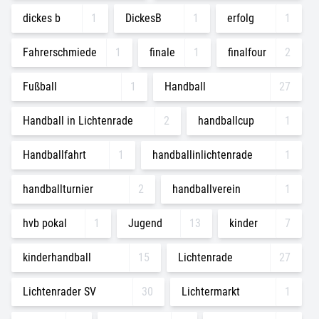
dickes b
1
DickesB
1
erfolg
1
Fahrerschmiede
1
finale
1
finalfour
2
Fußball
1
Handball
27
Handball in Lichtenrade
2
handballcup
1
Handballfahrt
1
handballinlichtenrade
1
handballturnier
2
handballverein
1
hvb pokal
1
Jugend
13
kinder
7
kinderhandball
15
Lichtenrade
27
Lichtenrader SV
30
Lichtermarkt
1