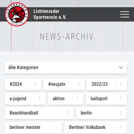
Lichtenrader
Sportverein e.V.
NEWS-ARCHIV
#2024
1
#neujahr
1
2022/23
1
a-jugend
1
aktion
1
ballsport
1
Beachhandball
2
berlin
2
berliner meister
1
Berliner Volksbank
1