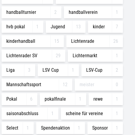
handballturnier
2
handballverein
1
hvb pokal
1
Jugend
13
kinder
7
kinderhandball
15
Lichtenrade
26
Lichtenrader SV
29
Lichtermarkt
1
Liga
3
LSV Cup
1
LSV-Cup
2
Mannschaftssport
12
meister
0
Pokal
6
pokalfinale
1
rewe
1
saisonabschluss
1
scheine für vereine
1
Select
1
Spendenaktion
1
Sponsor
1