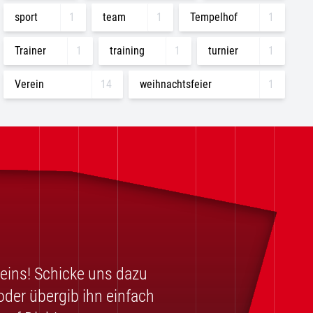
sport
1
team
1
Tempelhof
1
Trainer
1
training
1
turnier
1
Verein
14
weihnachtsfeier
1
reins! Schicke uns dazu
oder übergib ihn einfach