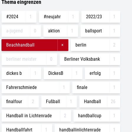
Thema eingrenzen
#2024
1
#neujahr
1
2022/23
1
a-jugend
0
aktion
1
ballsport
1
Beachhandball
×
berlin
2
berliner meister
0
Berliner Volksbank
1
dickes b
1
DickesB
1
erfolg
1
Fahrerschmiede
1
finale
1
finalfour
2
Fußball
1
Handball
26
Handball in Lichtenrade
2
handballcup
1
Handballfahrt
1
handballinlichtenrade
1