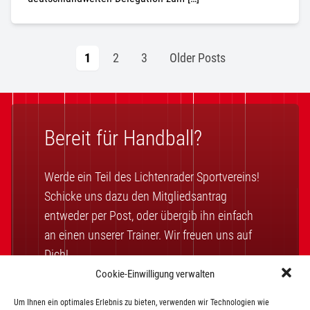
1
2
3
Older Posts
Bereit für Handball?
Werde ein Teil des Lichtenrader Sportvereins!
Schicke uns dazu den Mitgliedsantrag
entweder per Post, oder übergib ihn einfach
an einen unserer Trainer. Wir freuen uns auf
Dich!
Cookie-Einwilligung verwalten
Um Ihnen ein optimales Erlebnis zu bieten, verwenden wir Technologien wie
Mitglied werden