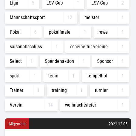
Liga
5
LSV Cup
1
LSV-Cup
2
Mannschaftssport
12
meister
1
Pokal
6
pokalfinale
1
rewe
1
saisonabschluss
1
scheine für vereine
1
Select
1
Spendenaktion
1
Sponsor
1
sport
1
team
1
Tempelhof
1
Trainer
1
training
1
turnier
1
Verein
14
weihnachtsfeier
1
Allgemein
2021-12-05