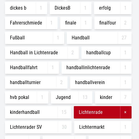
dickes b
1
DickesB
1
erfolg
1
Fahrerschmiede
1
finale
1
finalfour
2
Fußball
1
Handball
27
Handball in Lichtenrade
2
handballcup
1
Handballfahrt
1
handballinlichtenrade
1
handballturnier
2
handballverein
1
hvb pokal
1
Jugend
13
kinder
7
kinderhandball
15
Lichtenrade
×
Lichtenrader SV
30
Lichtermarkt
1