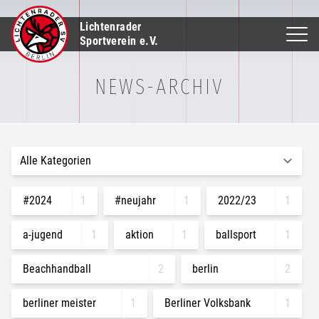
Lichtenrader
Sportverein e.V.
NEWS-ARCHIV
#2024
1
#neujahr
1
2022/23
1
a-jugend
1
aktion
1
ballsport
1
Beachhandball
2
berlin
2
berliner meister
1
Berliner Volksbank
1