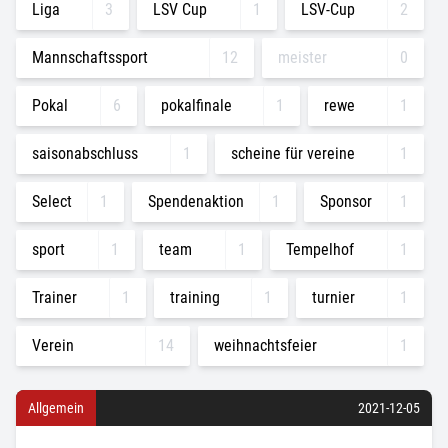
Liga
3
LSV Cup
1
LSV-Cup
2
Mannschaftssport
12
meister
0
Pokal
6
pokalfinale
1
rewe
1
saisonabschluss
1
scheine für vereine
1
Select
1
Spendenaktion
1
Sponsor
1
sport
1
team
1
Tempelhof
1
Trainer
1
training
1
turnier
1
Verein
14
weihnachtsfeier
1
Allgemein
2021-12-05