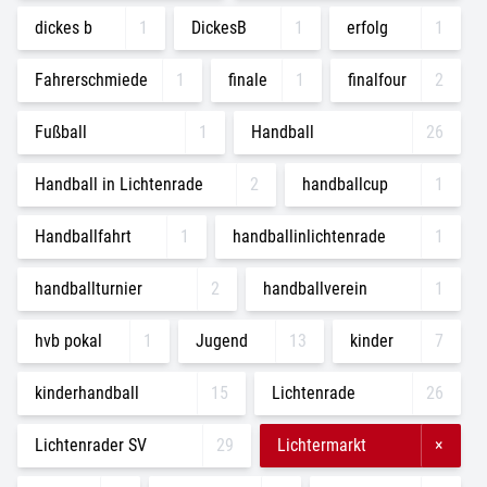
dickes b
1
DickesB
1
erfolg
1
Fahrerschmiede
1
finale
1
finalfour
2
Fußball
1
Handball
26
Handball in Lichtenrade
2
handballcup
1
Handballfahrt
1
handballinlichtenrade
1
handballturnier
2
handballverein
1
hvb pokal
1
Jugend
13
kinder
7
kinderhandball
15
Lichtenrade
26
Lichtenrader SV
29
Lichtermarkt
×