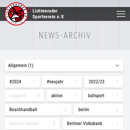
Lichtenrader
Sportverein e.V.
NEWS-ARCHIV
#2024
1
#neujahr
1
2022/23
1
a-jugend
0
aktion
1
ballsport
1
Beachhandball
2
berlin
2
berliner meister
0
Berliner Volksbank
1