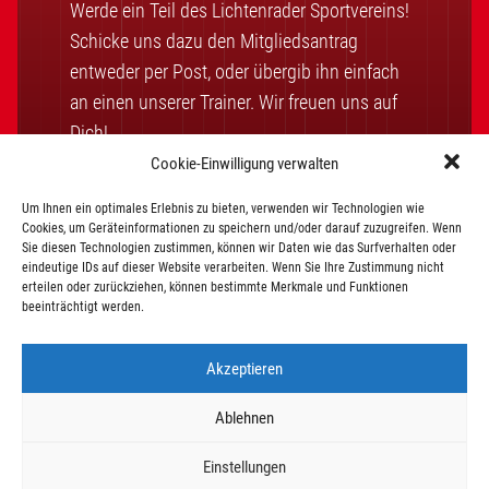
Werde ein Teil des Lichtenrader Sportvereins!
Schicke uns dazu den Mitgliedsantrag
entweder per Post, oder übergib ihn einfach
an einen unserer Trainer. Wir freuen uns auf
Dich!
Cookie-Einwilligung verwalten
Um Ihnen ein optimales Erlebnis zu bieten, verwenden wir Technologien wie
Mitglied werden
Cookies, um Geräteinformationen zu speichern und/oder darauf zuzugreifen. Wenn
Sie diesen Technologien zustimmen, können wir Daten wie das Surfverhalten oder
eindeutige IDs auf dieser Website verarbeiten. Wenn Sie Ihre Zustimmung nicht
erteilen oder zurückziehen, können bestimmte Merkmale und Funktionen
Vereinssatzung
Beitragsordnung
beeinträchtigt werden.
Akzeptieren
Ablehnen
©2026 Lichtenrader SV
Einstellungen
Impressum
Datenschutz
Kontakt