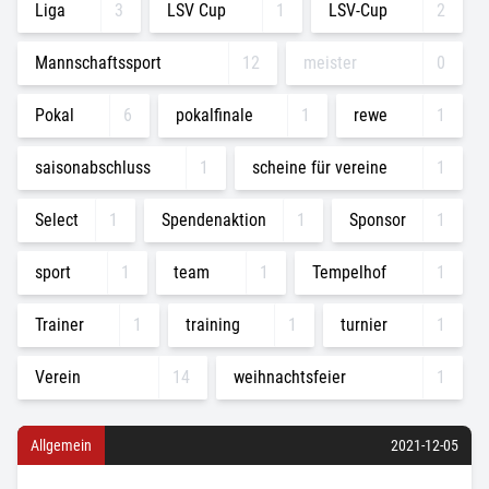
Liga
3
LSV Cup
1
LSV-Cup
2
Mannschaftssport
12
meister
0
Pokal
6
pokalfinale
1
rewe
1
saisonabschluss
1
scheine für vereine
1
Select
1
Spendenaktion
1
Sponsor
1
sport
1
team
1
Tempelhof
1
Trainer
1
training
1
turnier
1
Verein
14
weihnachtsfeier
1
Allgemein
2021-12-05