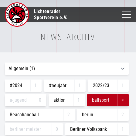
Lichtenrader
Sportverein e.V.
NEWS-ARCHIV
#2024
1
#neujahr
1
2022/23
1
a-jugend
0
aktion
1
ballsport
×
Beachhandball
2
berlin
2
berliner meister
0
Berliner Volksbank
1