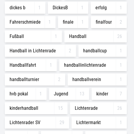
dickes b
1
DickesB
1
erfolg
1
Fahrerschmiede
1
finale
1
finalfour
2
Fußball
1
Handball
26
Handball in Lichtenrade
2
handballcup
1
Handballfahrt
1
handballinlichtenrade
1
handballturnier
2
handballverein
1
hvb pokal
1
Jugend
13
kinder
7
kinderhandball
15
Lichtenrade
26
Lichtenrader SV
29
Lichtermarkt
1