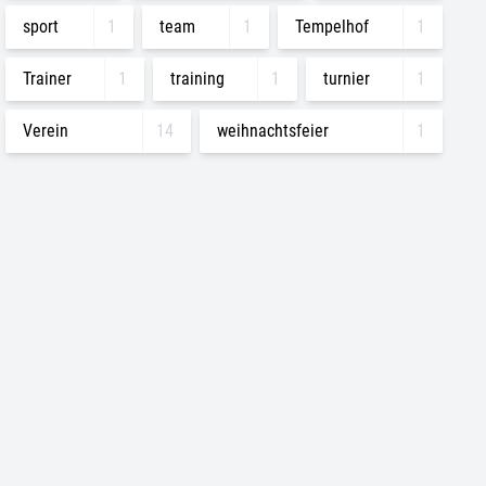
sport
1
team
1
Tempelhof
1
Trainer
1
training
1
turnier
1
Verein
14
weihnachtsfeier
1