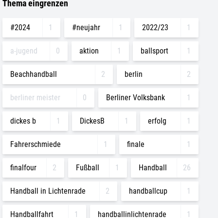
Thema eingrenzen
#2024
1
#neujahr
1
2022/23
1
a-jugend
0
aktion
1
ballsport
1
Beachhandball
2
berlin
2
berliner meister
0
Berliner Volksbank
1
dickes b
1
DickesB
1
erfolg
1
Fahrerschmiede
1
finale
1
finalfour
2
Fußball
1
Handball
26
Handball in Lichtenrade
2
handballcup
1
Handballfahrt
1
handballinlichtenrade
1