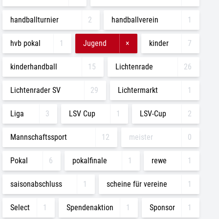
handballturnier
2
handballverein
1
hvb pokal
1
Jugend
×
kinder
7
kinderhandball
15
Lichtenrade
26
Lichtenrader SV
29
Lichtermarkt
1
Liga
3
LSV Cup
1
LSV-Cup
2
Mannschaftssport
12
meister
0
Pokal
6
pokalfinale
1
rewe
1
saisonabschluss
1
scheine für vereine
1
Select
1
Spendenaktion
1
Sponsor
1