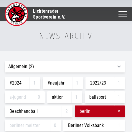
Lichtenrader
Sportverein e.V.
NEWS-ARCHIV
#2024
1
#neujahr
1
2022/23
1
a-jugend
0
aktion
1
ballsport
1
Beachhandball
2
berlin
×
berliner meister
0
Berliner Volksbank
1