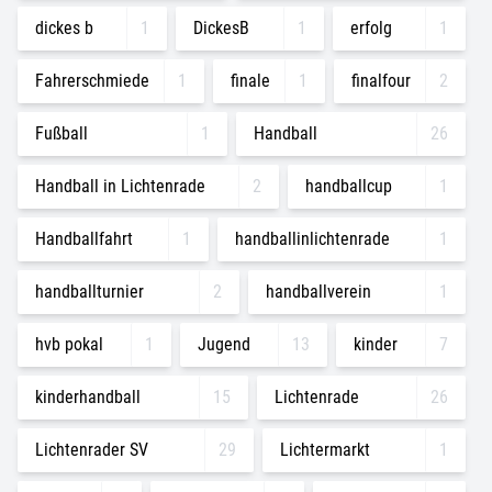
dickes b
1
DickesB
1
erfolg
1
Fahrerschmiede
1
finale
1
finalfour
2
Fußball
1
Handball
26
Handball in Lichtenrade
2
handballcup
1
Handballfahrt
1
handballinlichtenrade
1
handballturnier
2
handballverein
1
hvb pokal
1
Jugend
13
kinder
7
kinderhandball
15
Lichtenrade
26
Lichtenrader SV
29
Lichtermarkt
1