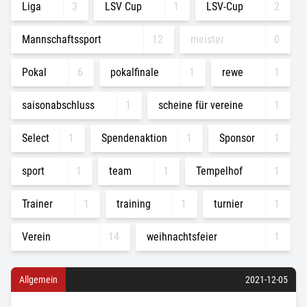
Liga
3
LSV Cup
1
LSV-Cup
2
Mannschaftssport
12
meister
0
Pokal
6
pokalfinale
1
rewe
1
saisonabschluss
1
scheine für vereine
1
Select
1
Spendenaktion
1
Sponsor
1
sport
1
team
1
Tempelhof
1
Trainer
1
training
1
turnier
1
Verein
14
weihnachtsfeier
1
Allgemein
2021-12-05