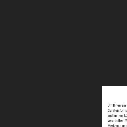
Um Ihnen ein 
Geräteinforma
zustimmen, kö
verarbeiten. 
Merkmale und