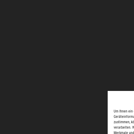
Um Ihnen ein 
Geräteinforma
zustimmen, kö
verarbeiten. 
Merkmale und