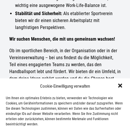
wichtig eine ausgewogene Work-Life-Balance ist.
Stabilität und Sicherheit:
Als etablierter Sportverein
bieten wir dir einen sicheren Arbeitsplatz mit
langfristigen Perspektiven.
Wir suchen Menschen, die mit uns gemeinsam wachsen!
Ob im sportlichen Bereich, in der Organisation oder in der
Vereinsverwaltung – bei uns findest du die Möglichkeit,
Teil eines engagierten Teams zu werden, das den
Handballsport lebt und fördert. Wir bieten dir ein Umfeld, in
dem deine Ideen gehört werden und du die Chance hast,
eigene Projekte zu realisieren.
Cookie-Einwilligung verwalten
Werde Teil des Lichtenrader Sportvereins e.V. und trage
Um Ihnen ein optimales Erlebnis zu bieten, verwenden wir Technologien wie
Cookies, um Geräteinformationen zu speichern und/oder darauf zuzugreifen. Wenn
mit uns gemeinsam zur Weiterentwicklung des
Sie diesen Technologien zustimmen, können wir Daten wie das Surfverhalten oder
Handballsports in Lichtenrade bei!
eindeutige IDs auf dieser Website verarbeiten. Wenn Sie Ihre Zustimmung nicht
erteilen oder zurückziehen, können bestimmte Merkmale und Funktionen
beeinträchtigt werden.