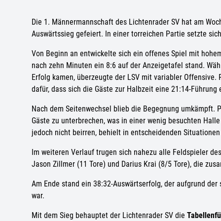
Die 1. Männermannschaft des Lichtenrader SV hat am Woc
Auswärtssieg gefeiert. In einer torreichen Partie setzte s
Von Beginn an entwickelte sich ein offenes Spiel mit hoh
nach zehn Minuten ein 8:6 auf der Anzeigetafel stand. W
Erfolg kamen, überzeugte der LSV mit variabler Offensive. R
dafür, dass sich die Gäste zur Halbzeit eine 21:14-Führung 
Nach dem Seitenwechsel blieb die Begegnung umkämpft. Pa
Gäste zu unterbrechen, was in einer wenig besuchten Halle 
jedoch nicht beirren, behielt in entscheidenden Situatione
Im weiteren Verlauf trugen sich nahezu alle Feldspieler des
Jason Zillmer (11 Tore) und Darius Krai (8/5 Tore), die zusa
Am Ende stand ein 38:32-Auswärtserfolg, der aufgrund der 
war.
Mit dem Sieg behauptet der Lichtenrader SV die
Tabellenf