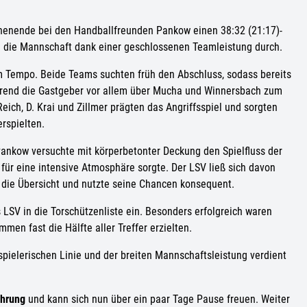
henende bei den Handballfreunden Pankow einen 38:32 (21:17)-
ich die Mannschaft dank einer geschlossenen Teamleistung durch.
em Tempo. Beide Teams suchten früh den Abschluss, sodass bereits
ährend die Gastgeber vor allem über Mucha und Winnersbach zum
eich, D. Krai und Zillmer prägten das Angriffsspiel und sorgten
erspielten.
nkow versuchte mit körperbetonter Deckung den Spielfluss der
für eine intensive Atmosphäre sorgte. Der LSV ließ sich davon
n die Übersicht und nutzte seine Chancen konsequent.
 LSV in die Torschützenliste ein. Besonders erfolgreich waren
mmen fast die Hälfte aller Treffer erzielten.
spielerischen Linie und der breiten Mannschaftsleistung verdient
ührung
und kann sich nun über ein paar Tage Pause freuen. Weiter