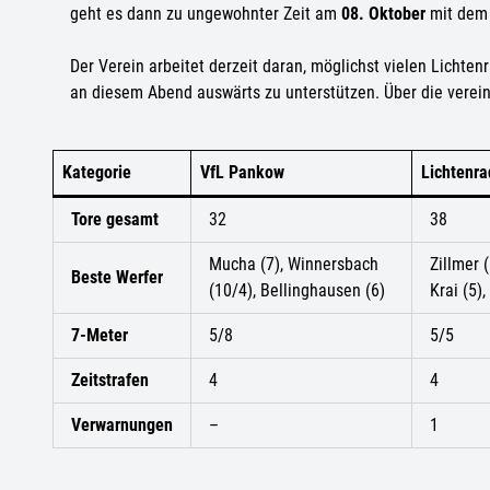
geht es dann zu ungewohnter Zeit am
08. Oktober
mit dem 
Der Verein arbeitet derzeit daran, möglichst vielen Lichte
an diesem Abend auswärts zu unterstützen. Über die vereins
Kategorie
VfL Pankow
Lichtenra
Tore gesamt
32
38
Mucha (7), Winnersbach
Zillmer (
Beste Werfer
(10/4), Bellinghausen (6)
Krai (5),
7-Meter
5/8
5/5
Zeitstrafen
4
4
Verwarnungen
–
1