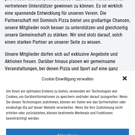
vertretenen Unterstützer gewinnen zu können. Es ist wirklich
eine spannende Entwicklung für unseren Verein. Die
Partnerschaft mit Domino’s Pizza bietet uns großartige Chancen,
unsere Mitglieder noch besser zu unterstützen und gleichzeitig
unsere Gemeinschaft zu stärken. Wir sind stolz darauf, solch
einen starken Partner an unserer Seite zu wissen.
Unsere Mitglieder dürfen sich auf exklusive Angebote und
Aktionen freuen. Darüber hinaus planen wir gemeinsame
Veranstaltungen, bei denen Pizza und Sport auf eine ganz
besondere Weise miteinander verbunden werden. Vielen Dank
Cookie-Einwilligung verwalten
an Domino’s Pizza für das Vertrauen in unseren Verein!“
Um Ihnen ein optimales Erlebnis zu bieten, verwenden wir Technologien wie
Wir danken Domino’s Lichtenrade für die Unterstützung und
Cookies, um Geräteinformationen zu speichern und/oder darauf zuzugreifen. Wenn
freuen uns auf eine erfolgreiche Saison mit vielen Highlights –
Sie diesen Technologien zustimmen, können wir Daten wie das Surfverhalten oder
eindeutige IDs auf dieser Website verarbeiten. Wenn Sie Ihre Zustimmung nicht
auf und neben dem Spielfeld!
erteilen oder zurückziehen, können bestimmte Merkmale und Funktionen
beeinträchtigt werden.