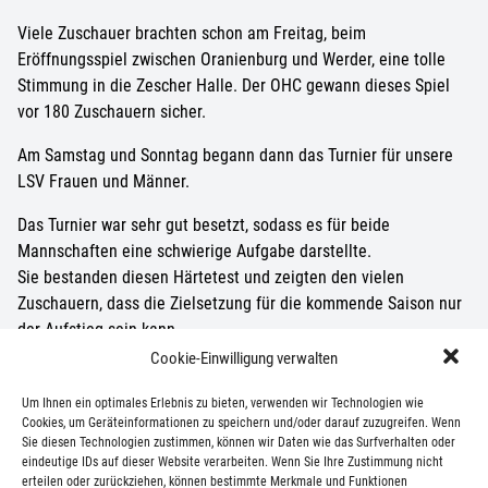
Viele Zuschauer brachten schon am Freitag, beim
Eröffnungsspiel zwischen Oranienburg und Werder, eine tolle
Stimmung in die Zescher Halle. Der OHC gewann dieses Spiel
vor 180 Zuschauern sicher.
Am Samstag und Sonntag begann dann das Turnier für unsere
LSV Frauen und Männer.
Das Turnier war sehr gut besetzt, sodass es für beide
Mannschaften eine schwierige Aufgabe darstellte.
Sie bestanden diesen Härtetest und zeigten den vielen
Zuschauern, dass die Zielsetzung für die kommende Saison nur
der Aufstieg sein kann.
Cookie-Einwilligung verwalten
Die gesamte Organisation hat toll funktioniert. Alle LSV‘er
können stolz auf das Erreichte und die Ausrichtung des Turniers
Um Ihnen ein optimales Erlebnis zu bieten, verwenden wir Technologien wie
sein.
Cookies, um Geräteinformationen zu speichern und/oder darauf zuzugreifen. Wenn
Sie diesen Technologien zustimmen, können wir Daten wie das Surfverhalten oder
eindeutige IDs auf dieser Website verarbeiten. Wenn Sie Ihre Zustimmung nicht
Euer LSV
erteilen oder zurückziehen, können bestimmte Merkmale und Funktionen