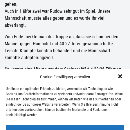
gehen.
Auch in Hälfte zwei war Rudow sehr gut im Spiel. Unsere
Mannschaft musste alles geben und es wurde ihr viel
abverlangt.
Zum Ende merkte man der Truppe an, dass sie schon bei den
Männer gegen Humboldt mit 40:27 Toren gewonnen hatte.
Leichte Krämpfe konnten behandelt und die Mannschaft
kämpfte aufopferungsvoll.
So konnte eine Minute vor dem Schlusspfiff die 28:26 Führung
erzielt werden. Das letzte Siebenmetertor für die Gastgeber aus
Cookie-Einwilligung verwalten
Rudow bedeutete den Endstand von 28:27 Toren für den LSV.
Um Ihnen ein optimales Erlebnis zu bieten, verwenden wir Technologien wie
Ein wichtiger Erfolg gegen eine sehr gut aufspielende Rudower
Cookies, um Geräteinformationen zu speichern und/oder darauf zuzugreifen. Wenn
Sie diesen Technologien zustimmen, können wir Daten wie das Surfverhalten oder
A-Jugend.
eindeutige IDs auf dieser Website verarbeiten. Wenn Sie Ihre Zustimmung nicht
erteilen oder zurückziehen, können bestimmte Merkmale und Funktionen
beeinträchtigt werden.