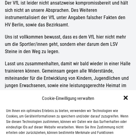
Der VfL ist leider nicht ansatzweise kompromissbereit und hält
sich nicht an unsere Absprachen. Des Weiteren
instrumentalisiert der VfL unter Angaben falscher Fakten den
HV Berlin, sowie das Bezirksamt.
Uns ist vollkommen bewusst, dass es dem VfL hier nicht mehr
um die Sportler/innen geht, sondern eher darum dem LSV
Steine in den Weg zu legen.
Lasst uns zusammenhalten, damit wir bald wieder in einer Halle
trainieren können. Gemeinsam gegen alle Widerstände,
miteinander für die Entwicklung von Kindern, Jugendlichen und
jungen Erwachsenen, sowie eine leistungsgerechte Heimat im
Handball beim LSV!
Cookie-Einwilligung verwalten
Dafür arbeiten wir und stehen für dieses Leitbild.
Um Ihnen ein optimales Erlebnis zu bieten, verwenden wir Technologien wie
Mit sportlichen Grüßen
Cookies, um Geräteinformationen zu speichern und/oder darauf zuzugreifen. Wenn
Sie diesen Technologien zustimmen, können wir Daten wie das Surfverhalten oder
eindeutige IDs auf dieser Website verarbeiten. Wenn Sie Ihre Zustimmung nicht
Das Präsidium des Lichtenrader SV e. V.
erteilen oder zurückziehen, können bestimmte Merkmale und Funktionen